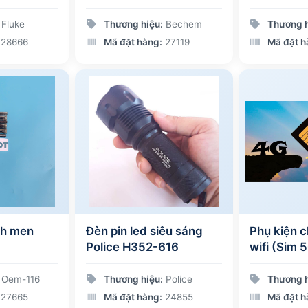
Fluke
Thương hiệu:
Bechem
Thương h
28666
Mã đặt hàng:
27119
Mã đặt h
ch men
Đèn pin led siêu sáng
Phụ kiện c
Police H352-616
wifi (Sim 
Oem-116
Thương hiệu:
Police
Thương h
27665
Mã đặt hàng:
24855
Mã đặt h