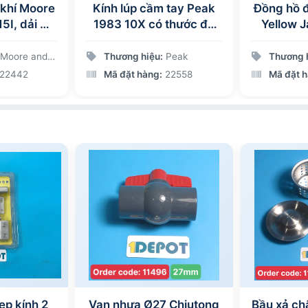
 khí Moore
Kính lúp cầm tay Peak
Đồng hồ 
5I, dải đo
1983 10X có thước đo
Yellow 
-6in, độ
tiêu chuẩn
/0.001in
Moore and wright
Thương hiệu:
Peak
Thương 
22442
Mã đặt hàng:
22558
Mã đặt 
ẹp kính 2
Van nhựa Ø27 Chiutong
Bầu xả ch