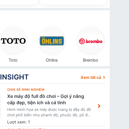
Toto
Ohlins
Brembo
ZHI
 INSIGHT
Xem tất cả
CHIA SẺ KINH NGHIỆM
Xe máy độ full đồ chơi – Gợi ý nâng
cấp đẹp, tiện ích và cá tính
Hình minh họa xe máy được trang bị đầy đủ đồ
chơi phổ biến như phanh độ, phuộc độ, pô độ,
đèn trợ sáng, tay lái, mâm lốp, CNC, bảo vệ xe
Lượt xem: 1
và phụ kiện touring. Phù hợp dùng làm hình