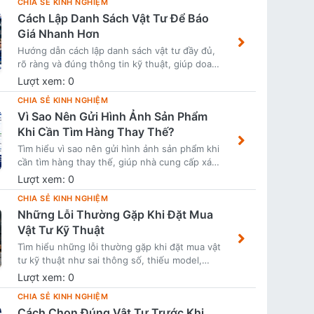
CHIA SẺ KINH NGHIỆM
đại diện danh mục đồ chơi xe máy, bài tư vấn
Cách Lập Danh Sách Vật Tư Để Báo
nâng cấp xe hoặc nội dung giới thiệu sản
phẩm trên Vietbike.com.
Giá Nhanh Hơn
Hướng dẫn cách lập danh sách vật tư đầy đủ,
rõ ràng và đúng thông tin kỹ thuật, giúp doanh
nghiệp yêu cầu báo giá nhanh hơn, chính xác
Lượt xem: 0
hơn và hạn chế mua nhầm hàng.
CHIA SẺ KINH NGHIỆM
Vì Sao Nên Gửi Hình Ảnh Sản Phẩm
Khi Cần Tìm Hàng Thay Thế?
Tìm hiểu vì sao nên gửi hình ảnh sản phẩm khi
cần tìm hàng thay thế, giúp nhà cung cấp xác
định đúng mẫu, đúng thông số, đúng quy cách
Lượt xem: 0
và hạn chế mua nhầm vật tư kỹ thuật.
CHIA SẺ KINH NGHIỆM
Những Lỗi Thường Gặp Khi Đặt Mua
Vật Tư Kỹ Thuật
Tìm hiểu những lỗi thường gặp khi đặt mua vật
tư kỹ thuật như sai thông số, thiếu model,
nhầm quy cách, chọn sai vật liệu, chỉ so sánh
Lượt xem: 0
giá rẻ và cách hạn chế rủi ro khi mua hàng.
CHIA SẺ KINH NGHIỆM
Cách Chọn Đúng Vật Tư Trước Khi