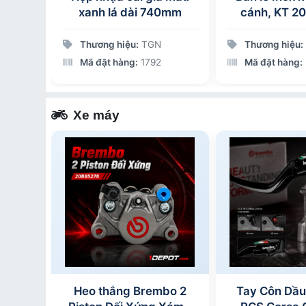
ài
xanh lá dài 740mm
cánh, KT 
116
Thương hiệu:
TGN
Thương hiệu:
7
Mã đặt hàng:
1792
Mã đặt hàng:
Xe máy
oter
Heo thắng Brembo 2
Tay Côn Dầ