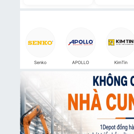
.PAT
Senko
APOLLO
KimTin