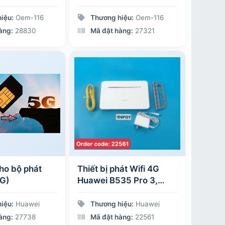
iệu:
Oem-116
Thương hiệu:
Oem-116
àng:
28830
Mã đặt hàng:
27321
ho bộ phát
Thiết bị phát Wifi 4G
5G)
Huawei B535 Pro 3,
kèm sim
iệu:
Huawei
Thương hiệu:
Huawei
àng:
27738
Mã đặt hàng:
22561