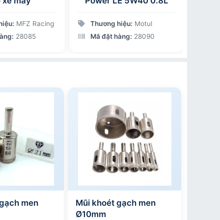
 xe máy
Power LE 5W40 0.8L
Pist
Log
hiệu:
MFZ Racing
Thương hiệu:
Motul
Thư
hàng:
28085
Mã đặt hàng:
28090
Mã 
 gạch men
Mũi khoét gạch men
Ø10mm