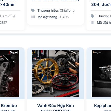
20x40mm
304, đườ
Thương hiệu:
ChiuTong
Oem-109
Thương 
Mã đặt hàng:
11496
2817
Mã đặt 
u Brembo
Vành Đúc Hợp Kim
Kẹp pha