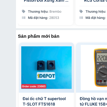
0.8L
Piston Đối Xứng Xám –
RCS Corsa 
Logo Đỏ – 20B85278
110C74050 
lanh côn dầu 
l
Thương hiệu:
Brembo
Thương hiệu:
mô-tô ha
0
Mã đặt hàng:
28053
Mã đặt hàng:
Sản phẩm mới bán
Đai ốc chữ T supertool
Đồng hồ vạn 
T-SLOT FTS1618
tử FLUKE 15B