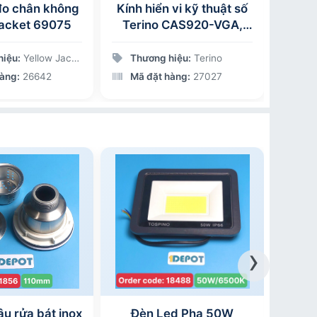
đo chân không
Kính hiển vi kỹ thuật số
Đồng
Jacket 69075
Terino CAS920-VGA,
hình ảnh sắc nét
hiệu:
Yellow Jacket
Thương hiệu:
Terino
Thư
hàng:
26642
Mã đặt hàng:
27027
Mã 
›
ậu rửa bát inox
Đèn Led Pha 50W
Đèn l