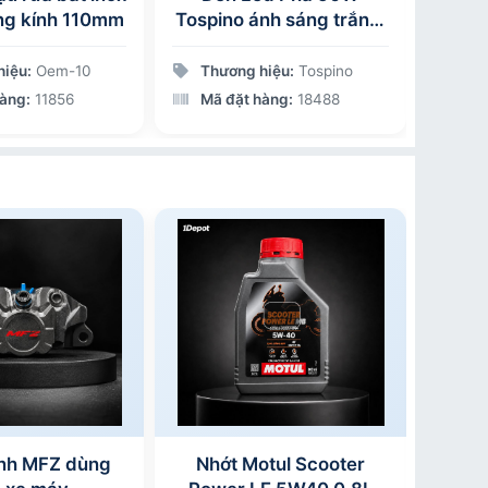
ng kính 110mm
Tospino ánh sáng trắng,
thanh
Tiêu chuẩn IP66, Chip
MPE T
COB
và
hiệu:
Oem-10
Thương hiệu:
Tospino
Thư
Ø50x1
hàng:
11856
Mã đặt hàng:
18488
Mã 
cái/
nh MFZ dùng
Nhớt Motul Scooter
Heo