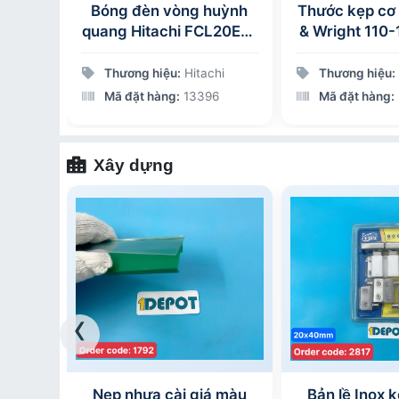
éo đẩy
Bóng đèn vòng huỳnh
Thước kẹp cơ
.1N)
quang Hitachi FCL20EX-
& Wright 110-1
0N
N/18-C, 18w
0-150mm / 0
chia 0.02mm
a
Thương hiệu:
Hitachi
Thương hiệu:
9
Mã đặt hàng:
13396
Mã đặt hàng:
Xây dựng
‹
uỗi
Nẹp nhựa cài giá màu
Bản lề Inox k