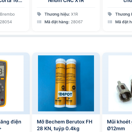
Corta 16
Nhôm CNC X1R
cho
– Cụm xy
chính cho
Brembo
Thương hiệu:
X1R
Thương 
i bánh
28054
Mã đặt hàng:
28067
Mã đặt 
năng điện
Mỡ Bechem Berutox FH
Mũi khoét
+
28 KN, tuýp 0.4kg
Ø12mm