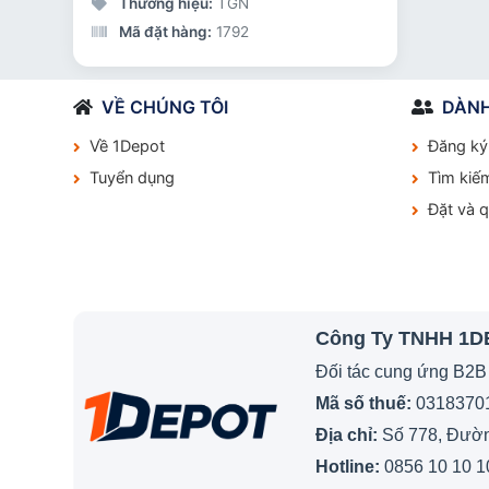
Thương hiệu:
TGN
Mã đặt hàng:
1792
VỀ CHÚNG TÔI
DÀNH
Về 1Depot
Đăng ký
Tuyển dụng
Tìm kiế
Đặt và 
Công Ty TNHH 1
Đối tác cung ứng B2B
Mã số thuế:
0318370
Địa chỉ:
Số 778, Đường
Hotline:
0856 10 10 1