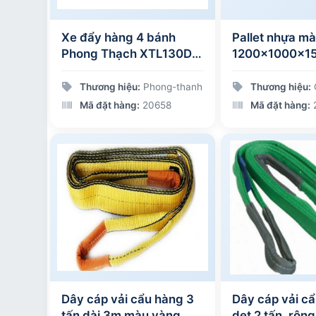
Xe đẩy hàng 4 bánh
Pallet nhựa m
Phong Thạch XTL130DS
1200x1000x1
350kg
Thương hiệu:
Phong-thanh
Thương hiệu:
Mã đặt hàng:
20658
Mã đặt hàng:
Dây cáp vải cẩu hàng 3
Dây cáp vải c
tấn dài 3m màu vàng
dẹt 2 tấn, rộ