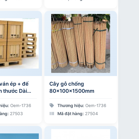
ván ép + đế
Cây gỗ chống
ch thước Dài
80x100x1500mm
g 1m2 x Cao
hiệu:
Oem-1736
Thương hiệu:
Oem-1736
àng:
27503
Mã đặt hàng:
27504