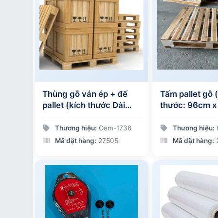
Thùng gỗ ván ép + đế
Tấm pallet gỗ 
pallet (kích thước Dài
thước: 96cm x 115cm
80cm x Rộng 1m x Cao
cao 12cm)
1m5)
Thương hiệu:
Oem-1736
Thương hiệu:
Mã đặt hàng:
27505
Mã đặt hàng: