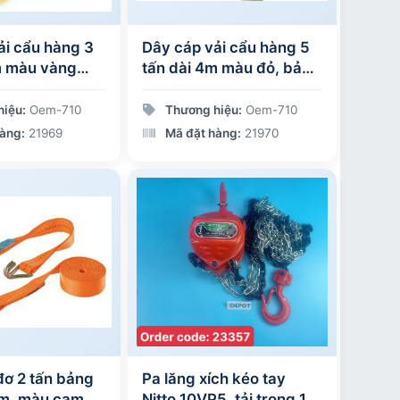
ải cẩu hàng 3
Dây cáp vải cẩu hàng 5
m màu vàng
tấn dài 4m màu đỏ, bản
 75mm
rộng 125mm
hiệu:
Oem-710
Thương hiệu:
Oem-710
àng:
21969
Mã đặt hàng:
21970
đơ 2 tấn bảng
Pa lăng xích kéo tay
m, màu cam
Nitto 10VP5, tải trọng 1