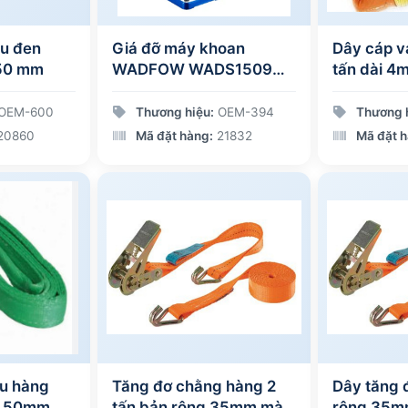
àu đen
Giá đỡ máy khoan
Dây cáp v
50 mm
WADFOW WADS1509
tấn dài 4
60mm
bản rộng
OEM-600
Thương hiệu:
OEM-394
Thương 
20860
Mã đặt hàng:
21832
Mã đặt h
ẩu hàng
Tăng đơ chằng hàng 2
Dây tăng 
ng 50mm,
tấn bản rộng 35mm màu
rộng 35m