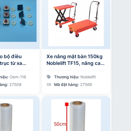
o bộ điều
Xe nâng mặt bàn 150kg
trục từ xa
Noblelift TF15, nâng cao
 F21-E1B
720mm
hiệu:
Oem-116
Thương hiệu:
Noblelift
àng:
27508
Mã đặt hàng:
27569