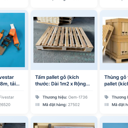
vestar
Tấm pallet gỗ (kích
Thùng gỗ 
8m, tải
thước: Dài 1m2 x Rộng
pallet (kí
óc j ( 30
1m x Cao 15cm)
2m1 x Rộn
1m2)
ivestar
Thương hiệu:
Oem-1736
Thương 
26520
Mã đặt hàng:
27502
Mã đặt h