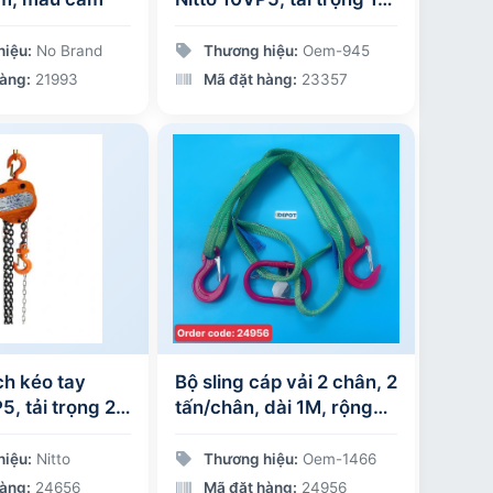
tấn dài 3 m
hiệu:
No Brand
Thương hiệu:
Oem-945
àng:
21993
Mã đặt hàng:
23357
ch kéo tay
Bộ sling cáp vải 2 chân, 2
5, tải trọng 2
tấn/chân, dài 1M, rộng
m
50mm, hệ số an toàn 6:1,
màu xanh lá, tải trọng
hiệu:
Nitto
Thương hiệu:
Oem-1466
làm việc 2.8 tấn
àng:
24656
Mã đặt hàng:
24956