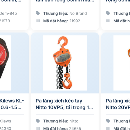
5:1, màu
cam
Oem-845
Thương hiệu:
No Brand
Thương 
21973
Mã đặt hàng:
21992
Mã đặt h
 Kilews KL-
Pa lăng xích kéo tay
Pa lăng xí
 0.6-1.5
Nitto 10VP5, tải trọng 1
Nitto 20VP
tấn dài 5m
tấn dài 5
Kilews
Thương hiệu:
Nitto
Thương 
24360
Mã đặt hàng:
24655
Mã đặt h