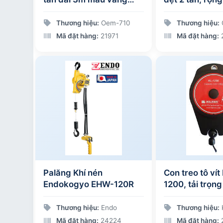
bản rộng 75mm
dài 2m, hệ số 
xanh
Thương hiệu:
Oem-710
Thương hiệu:
Mã đặt hàng:
21971
Mã đặt hàng:
Palăng Khí nén
Con treo tô vít
Endokogyo EHW-120R
1200, tải trọng
kg
Thương hiệu:
Endo
Thương hiệu:
Mã đặt hàng:
24224
Mã đặt hàng: