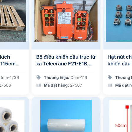
(kích
Bộ điều khiển cầu trục từ
Hạt nút ch
xa Telecrane F21-E1B,
khiển cầu 
loại 2 tay điều khiển
Telecrane
Oem-1736
Thương hiệu:
Oem-116
Thương 
27506
Mã đặt hàng:
27507
Mã đặt h