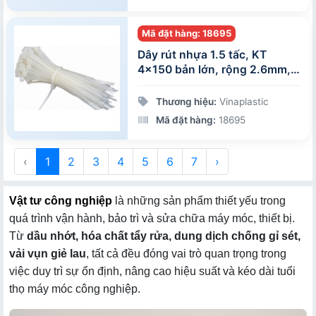
Mã đặt hàng: 18695
Dây rút nhựa 1.5 tấc, KT
4x150 bản lớn, rộng 2.6mm,
đóng gói 100 sợi/gói
Thương hiệu:
Vinaplastic
Mã đặt hàng:
18695
‹
1
2
3
4
5
6
7
›
Vật tư công nghiệp
là những sản phẩm thiết yếu trong
quá trình vận hành, bảo trì và sửa chữa máy móc, thiết bị.
Từ
dầu nhớt, hóa chất tẩy rửa, dung dịch chống gỉ sét,
vải vụn giẻ lau
, tất cả đều đóng vai trò quan trọng trong
việc duy trì sự ổn định, nâng cao hiệu suất và kéo dài tuổi
thọ máy móc công nghiệp.