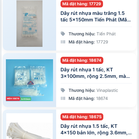
Mã đặt hàng: 17729
Dây rút nhựa màu trắng 1.5
tấc 5x150mm Tiến Phát (Mã
đặt hàng: 17729)
Thương hiệu:
Tiến Phát
Mã đặt hàng:
17729
Mã đặt hàng: 18674
Dây rút nhựa 1 tấc, KT
3x100mm, rộng 2.5mm, màu
trắng, đóng gói 100 sợi/gói
Thương hiệu:
Vinaplastic
Mã đặt hàng:
18674
Mã đặt hàng: 18675
Dây rút nhựa 1.5 tấc, KT
4x150 bản lớn, rộng 3.6mm,