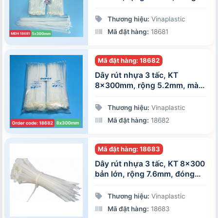
gói 100 sợi/gói
Thương hiệu:
Vinaplastic
Mã đặt hàng:
18681
Mã đặt hàng: 18682
Dây rút nhựa 3 tấc, KT
8x300mm, rộng 5.2mm, màu
trắng, 100 sợi/gói
Thương hiệu:
Vinaplastic
Mã đặt hàng:
18682
Mã đặt hàng: 18683
Dây rút nhựa 3 tấc, KT 8x300
bản lớn, rộng 7.6mm, đóng
gói 100 sợi/gói
Thương hiệu:
Vinaplastic
Mã đặt hàng:
18683