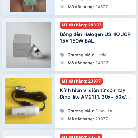
Mã đặt hàng:
24877
Mã đặt hàng: 24837
Bóng đèn Halogen USHIO JCR
15V 150W BAL
Thương hiệu:
Ushio
Mã đặt hàng:
24837
Mã đặt hàng: 23977
Kính hiển vi điện tử cầm tay
Dino-lite AM2111, 20x~ 50x/
200x 0.3MP
Thương hiệu:
Dino-lite
Mã đặt hàng:
23977
Mã đặt hàng: 23710