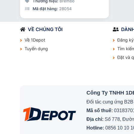
hai bánh
Thương hiệu:
Brembo
Mã đặt hàng:
28054
VỀ CHÚNG TÔI
DÀNH
Về 1Depot
Đăng ký
Tuyển dụng
Tìm kiế
Đặt và 
Công Ty TNHH 1
Đối tác cung ứng B2B
Mã số thuế:
0318370
Địa chỉ:
Số 778, Đường
Hotline:
0856 10 10 1