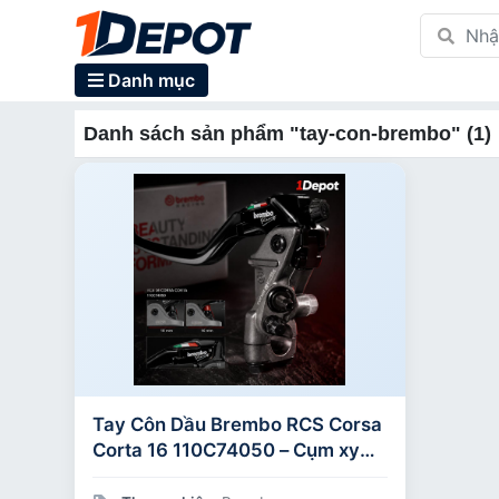
Danh mục
Danh sách sản phẩm "tay-con-brembo" (1)
Tay Côn Dầu Brembo RCS Corsa
Corta 16 110C74050 – Cụm xy
lanh côn dầu chính cho mô-tô