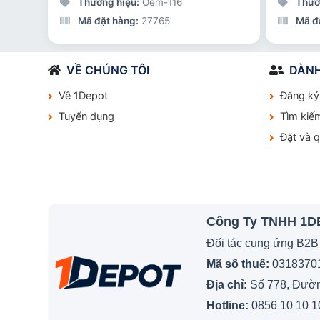
Thương hiệu:
Oem-116
Thươ
Mã đặt hàng:
27765
Mã đ
VỀ CHÚNG TÔI
DÀNH
Về 1Depot
Đăng ký
Tuyển dụng
Tìm kiế
Đặt và 
Công Ty TNHH 1
Đối tác cung ứng B2B
Mã số thuế:
0318370
Địa chỉ:
Số 778, Đường
Hotline:
0856 10 10 1