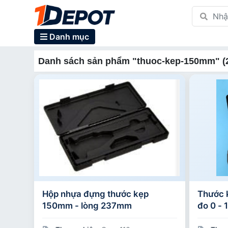
Danh mục
Danh sách sản phẩm "thuoc-kep-150mm" (
Hộp nhựa đựng thước kẹp
Thước 
150mm - lòng 237mm
đo 0 -
inch