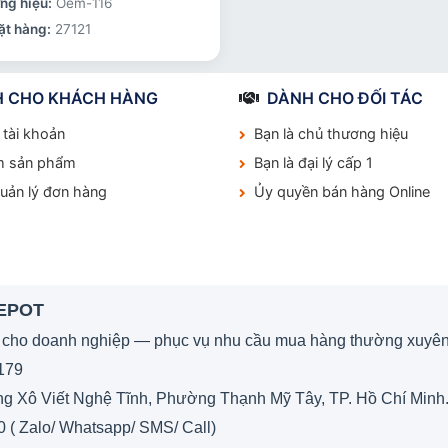
ng hiệu:
Oem-116
ặt hàng:
27121
 CHO KHÁCH HÀNG
DÀNH CHO ĐỐI TÁC
 tài khoản
Bạn là chủ thương hiệu
m sản phẩm
Bạn là đại lý cấp 1
quản lý đơn hàng
Ủy quyền bán hàng Online
DEPOT
 cho doanh nghiệp — phục vụ nhu cầu mua hàng thường xuyên
179
 Xô Viết Nghệ Tĩnh, Phường Thạnh Mỹ Tây, TP. Hồ Chí Minh
0 ( Zalo/ Whatsapp/ SMS/ Call)