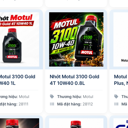
Motul 3100 Gold
Nhớt Motul 3100 Gold
Motul
W40 1L
4T 10W40 0.8L
Plus, 
120ml
ơng hiệu:
Motul
Thương hiệu:
Motul
Thư
đặt hàng:
28111
Mã đặt hàng:
28112
Mã 