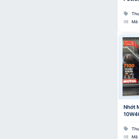
Thư
Mã 
Nhớt 
10W40
Thư
Mã 