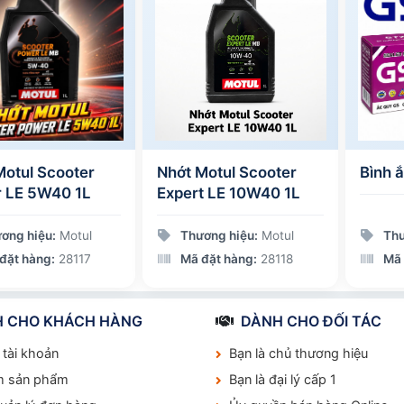
Motul Scooter
Nhớt Motul Scooter
Bình 
 LE 5W40 1L
Expert LE 10W40 1L
ơng hiệu:
Motul
Thương hiệu:
Motul
Thư
đặt hàng:
28117
Mã đặt hàng:
28118
Mã 
 CHO KHÁCH HÀNG
DÀNH CHO ĐỐI TÁC
 tài khoản
Bạn là chủ thương hiệu
m sản phẩm
Bạn là đại lý cấp 1