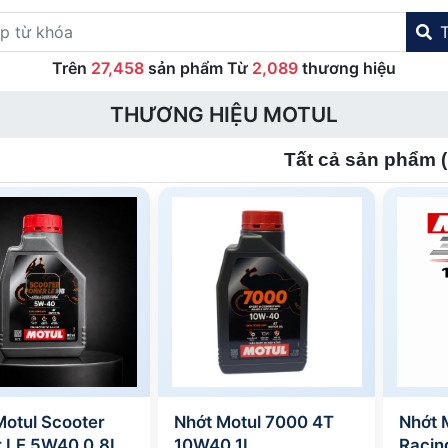
Trên
27,458
sản phẩm Từ
2,089
thương hiệu
THƯƠNG HIỆU MOTUL
Tất cả sản phẩm (
Motul Scooter
Nhớt Motul 7000 4T
Nhớt 
 LE 5W40 0.8L
10W40 1L
Racin