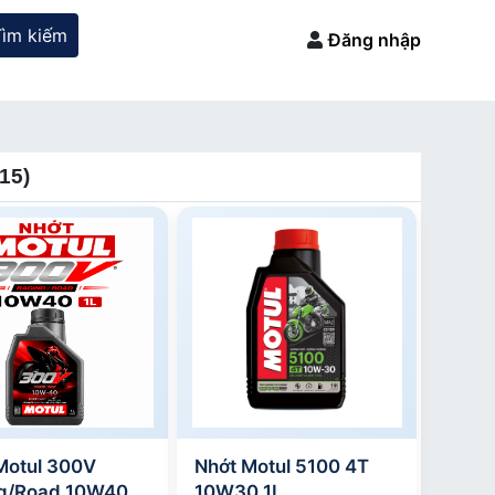
Tìm kiếm
Đăng nhập
15)
Motul 300V
Nhớt Motul 5100 4T
g/Road 10W40
10W30 1L