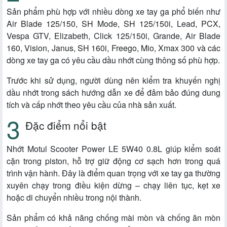
Sản phẩm phù hợp với nhiều dòng xe tay ga phổ biến như
Air Blade 125/150, SH Mode, SH 125/150i, Lead, PCX,
Vespa GTV, Elizabeth, Click 125/150i, Grande, Air Blade
160, Vision, Janus, SH 160i, Freego, Mio, Xmax 300 và các
dòng xe tay ga có yêu cầu dầu nhớt cùng thông số phù hợp.
Trước khi sử dụng, người dùng nên kiểm tra khuyến nghị
dầu nhớt trong sách hướng dẫn xe để đảm bảo đúng dung
tích và cấp nhớt theo yêu cầu của nhà sản xuất.
Đặc điểm nổi bật
Nhớt Motul Scooter Power LE 5W40 0.8L giúp kiểm soát
cặn trong piston, hỗ trợ giữ động cơ sạch hơn trong quá
trình vận hành. Đây là điểm quan trọng với xe tay ga thường
xuyên chạy trong điều kiện dừng – chạy liên tục, kẹt xe
hoặc di chuyển nhiều trong nội thành.
Sản phẩm có khả năng chống mài mòn và chống ăn mòn